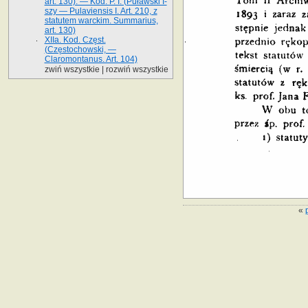
art. 130). — Kod. P. I. (Puławski I-
szy — Pulaviensis I. Art. 210, z
statutem warckim. Summarius,
art. 130)
XIIa. Kod. Częst.
(Częstochowski, —
Claromontanus. Art. 104)
zwiń wszystkie
|
rozwiń wszystkie
«