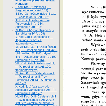
Przedmowa przez Stanisława
Kutrzebę
I. Kod. Król. (Królewiecki; —
Regiomontanus. Art. 153)
II. Kod. Os. I (Ossolińskich I-szy;
— Ossolinianus I. Art. 106)
III. Kod. P. II (Puławski II; —
Pulaviensis II. Art 134.
Summarius, art. 135)
IV. Kod. B. IV (Bandtkiego IV; -
Bandtkianus IV. Art. 59)
V. Kod. Jag. I (Jagielloński; —
Jagellonicus. Art. 21,
fragmentaryczny)
VI, VII. Kod. Os. III (Ossolińskich
III-ci; — Ossolinianus III. Art. 42—
169. — Kod. D. III (Działyńskich
III-ci; - Dzialinscianus III. Art. 109.
Summarius, 0_art. 164)
VIII. Kod. Ptrb. I (Petersburski I;
— Petropolitanus I. Art. 120,
fragmentaryczny)
IX. Kod. Ptrb. II (Petersburski II,
— Petropolitanus II. T. zw
Petersolza. Art 138. Summarius,
art. 126)
X. Kod. S. V. (Warszawski; —
Societatis Varsoviensis. Art. 131.
Summarius, art. 128)
XI, XII. Kod. D. II (Działyńskich II
— Dzialinscianus II. Art. 209, z
statutem warckim. Summarius,