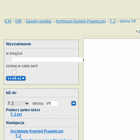
ICM
›
DIR
›
Zasoby polskie
›
Archiwum Komisji Prawniczej
›
T. 2
› strona VII
«
Wyszukiwanie
w książce
szukaj w całej serii
Idź do
strona:
Pobierz pełen tekst
T. 2.txt
Nawigacja
Archiwum Komisji Prawniczej
T. 2