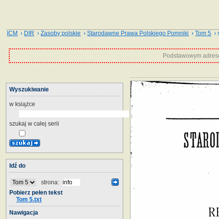
ICM
›
DIR
›
Zasoby polskie
›
Starodawne Prawa Polskiego Pomniki
›
Tom 5
› 
Podstawowym adrese
Wyszukiwanie
w książce
szukaj w całej serii
Idź do
strona:
Pobierz pełen tekst
Tom 5.txt
Nawigacja