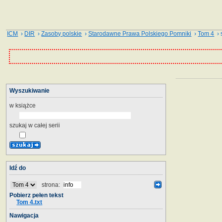
ICM
›
DIR
›
Zasoby polskie
›
Starodawne Prawa Polskiego Pomniki
›
Tom 4
› 
Wyszukiwanie
w książce
szukaj w całej serii
Idź do
strona:
Pobierz pełen tekst
Tom 4.txt
Nawigacja