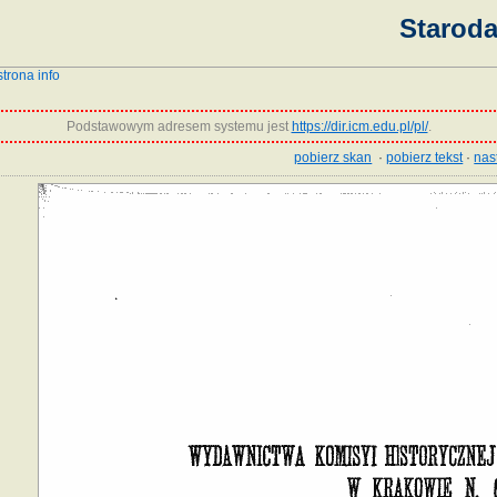
Starod
strona info
Podstawowym adresem systemu jest
https://dir.icm.edu.pl/pl/
.
pobierz skan
·
pobierz tekst
·
nas