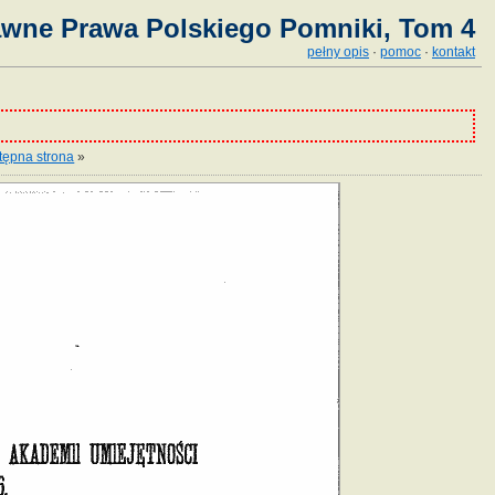
awne Prawa Polskiego Pomniki, Tom 4
pełny opis
·
pomoc
·
kontakt
tępna strona
»