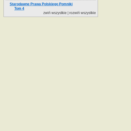
Starodawne Prawa Polskiego Pomniki
Tom 4
zwiń wszystkie
|
rozwiń wszystkie