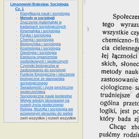
Limanowski Bolesław, Socjologja
Cz. 1
Klasyfikacja nauk i socjologja
Metody w socjologji
Znaczenie matematyki w
badaniach socjologicznych
Kinematyka i socjologja
Fizyka i socjologja
Chemja i socjologja
Biopsychika i socjologja
Kosmologja i socjologja
Gieologja i socjologja
Ewolucja organizmów
osobnikowych i społecznych
Czynniki biologiczne w
zastosowaniu do socjologji
Funkcje fizjologiczne i otoczenie
biologiczne ze stanowiska
socjologicznego
Świadomość i życie psychiczne
społeczeństwa
Socjologiczne nauki konkretne
Wpływ wiedzy stosowanej na
rozwój życia społecznego
Religja, filozofja i socjologja we
wzajemnym stosunku do siebie
zwiń wszystkie
|
rozwiń wszystkie