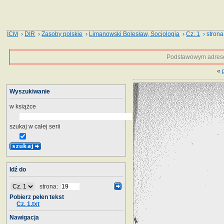
ICM
›
DIR
›
Zasoby polskie
›
Limanowski Bolesław, Socjologja
›
Cz. 1
› strona
Podstawowym adrese
«
Wyszukiwanie
w książce
szukaj w całej serii
Idź do
strona:
Pobierz pełen tekst
Cz. 1.txt
Nawigacja