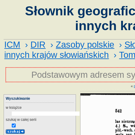
Słownik geografic
innych kr
ICM
›
DIR
›
Zasoby polskie
›
Sł
innych krajów słowiańskich
›
Tom
Podstawowym adresem sy
«
Wyszukiwanie
w książce
szukaj w całej serii