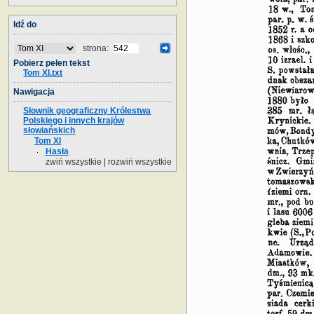
Idź do
strona:
Pobierz pełen tekst
Tom XI.txt
Nawigacja
Słownik geograficzny Królestwa
Polskiego i innych krajów
słowiańskich
Tom XI
Hasła
zwiń wszystkie
|
rozwiń wszystkie