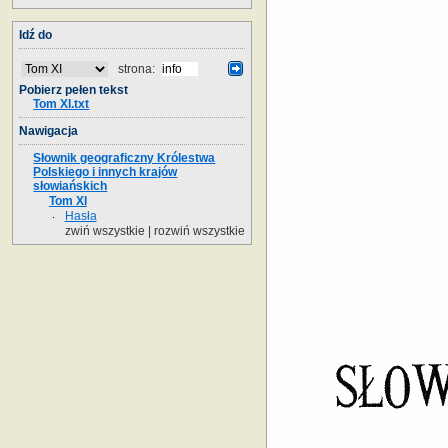
Idź do
strona:
Pobierz pełen tekst
Tom XI.txt
Nawigacja
Słownik geograficzny Królestwa
Polskiego i innych krajów
słowiańskich
Tom XI
Hasła
zwiń wszystkie
|
rozwiń wszystkie