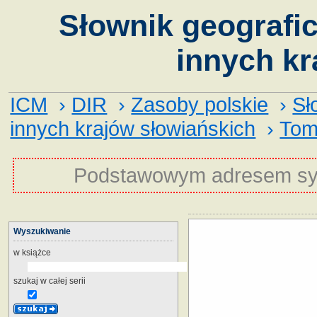
Słownik geografic
innych kr
ICM
›
DIR
›
Zasoby polskie
›
Sł
innych krajów słowiańskich
›
Tom
Podstawowym adresem sy
Wyszukiwanie
w książce
szukaj w całej serii