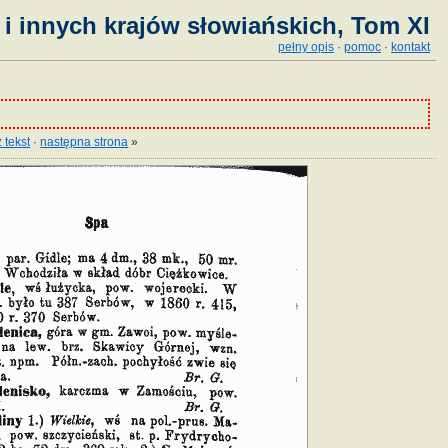
i innych krajów słowiańskich, Tom XI
pełny opis
·
pomoc
·
kontakt
 tekst
·
następna strona
»