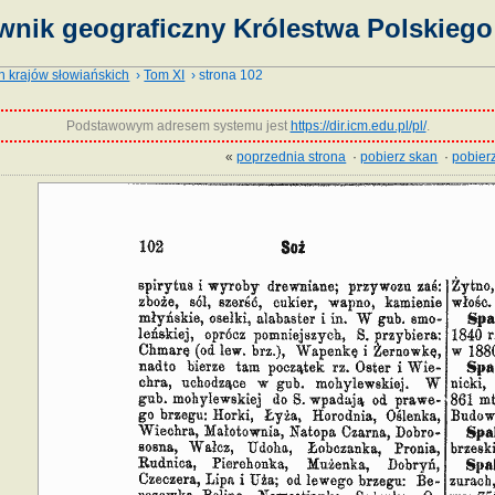
wnik geograficzny Królestwa Polskiego 
h krajów słowiańskich
›
Tom XI
› strona 102
Podstawowym adresem systemu jest
https://dir.icm.edu.pl/pl/
.
«
poprzednia strona
·
pobierz skan
·
pobierz