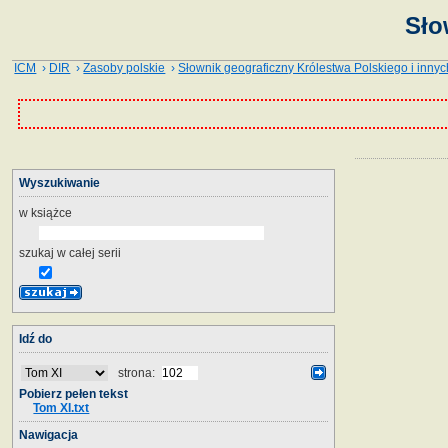
Sło
ICM
›
DIR
›
Zasoby polskie
›
Słownik geograficzny Królestwa Polskiego i innyc
Wyszukiwanie
w książce
szukaj w całej serii
Idź do
strona:
Pobierz pełen tekst
Tom XI.txt
Nawigacja