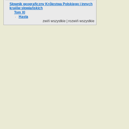
Słownik geograficzny Królestwa Polskiego i innych
krajów słowiańskich
Tom XI
Hasła
zwiń wszystkie
|
rozwiń wszystkie