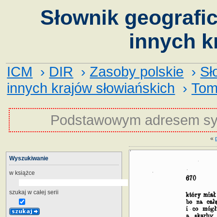
Słownik geografic
innych k
ICM
›
DIR
›
Zasoby polskie
›
Sł
innych krajów słowiańskich
›
Tom
Podstawowym adresem sy
«
Wyszukiwanie
w książce
szukaj w całej serii