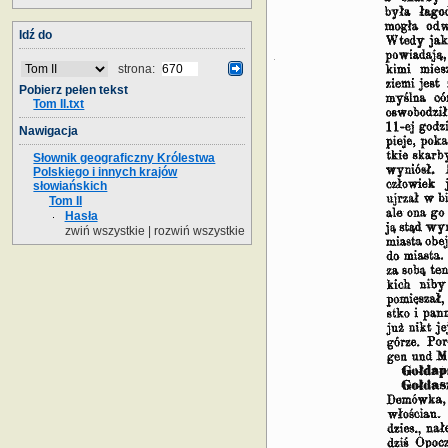
Idź do
strona:
Pobierz pełen tekst
Tom II.txt
Nawigacja
Słownik geograficzny Królestwa
Polskiego i innych krajów
słowiańskich
Tom II
Hasła
zwiń wszystkie
|
rozwiń wszystkie