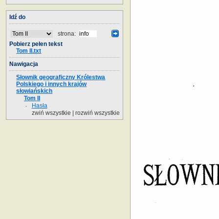
Idź do
strona:
Pobierz pełen tekst
Tom II.txt
Nawigacja
Słownik geograficzny Królestwa
Polskiego i innych krajów
słowiańskich
Tom II
Hasła
zwiń wszystkie
|
rozwiń wszystkie