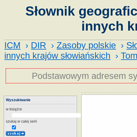
Słownik geografic
innych k
ICM
›
DIR
›
Zasoby polskie
›
Sł
innych krajów słowiańskich
›
Tom
Podstawowym adresem sy
Wyszukiwanie
w książce
szukaj w całej serii