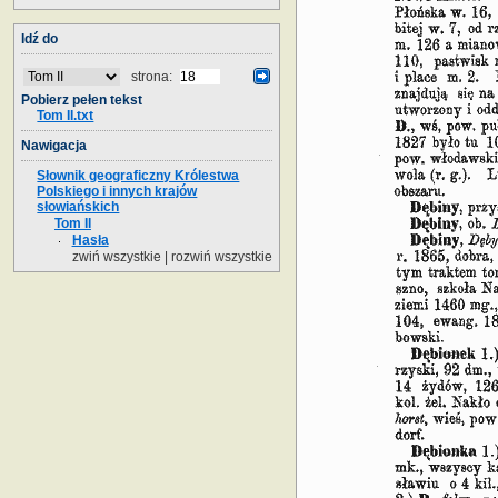
Idź do
strona:
Pobierz pełen tekst
Tom II.txt
Nawigacja
Słownik geograficzny Królestwa
Polskiego i innych krajów
słowiańskich
Tom II
Hasła
zwiń wszystkie
|
rozwiń wszystkie