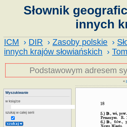
Słownik geografic
innych k
ICM
›
DIR
›
Zasoby polskie
›
Sł
innych krajów słowiańskich
›
Tom
Podstawowym adresem sy
«
Wyszukiwanie
w książce
szukaj w całej serii