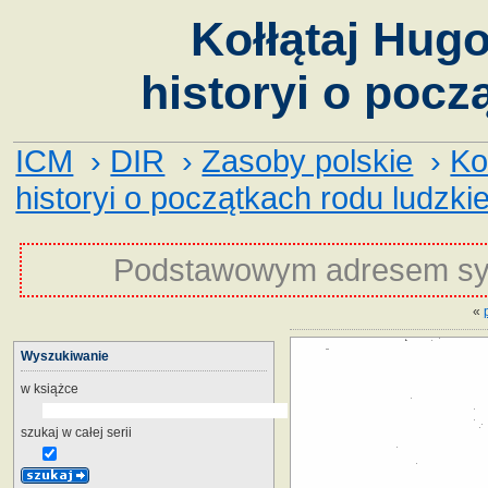
Kołłątaj Hug
historyi o pocz
ICM
›
DIR
›
Zasoby polskie
›
Ko
historyi o początkach rodu ludzki
Podstawowym adresem sy
«
Wyszukiwanie
w książce
szukaj w całej serii