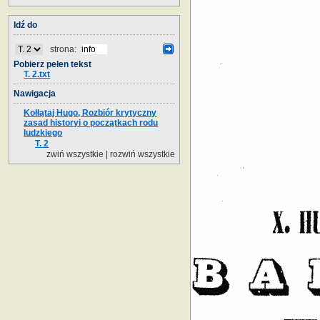
Idź do
strona:
Pobierz pełen tekst
T. 2.txt
Nawigacja
Kołłątaj Hugo, Rozbiór krytyczny
zasad historyi o początkach rodu
ludzkiego
T. 2
zwiń wszystkie
|
rozwiń wszystkie