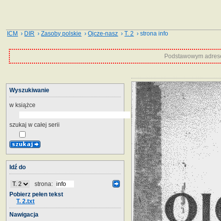
ICM
›
DIR
›
Zasoby polskie
›
Ojcze-nasz
›
T. 2
› strona info
Podstawowym adrese
Wyszukiwanie
w książce
szukaj w całej serii
Idź do
strona:
Pobierz pełen tekst
T. 2.txt
Nawigacja