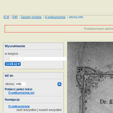
ICM
›
DIR
›
Zasoby polskie
›
O epikureizmie
› strona info
Podstawowym adrese
Wyszukiwanie
w książce
Idź do
strona:
Pobierz pełen tekst
O epikureizmie.txt
Nawigacja
O epikureizmie
zwiń wszystkie
|
rozwiń wszystkie