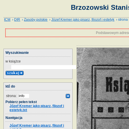
Brzozowski Stanis
ICM
›
DIR
›
Zasoby polskie
›
Józef Kremer jako pisarz, filozof i estetyk
› strona 
Podstawowym adrese
Wyszukiwanie
w książce
Idź do
strona:
Pobierz pełen tekst
Józef Kremer jako pisarz, filozof i
estetyk.txt
Nawigacja
Józef Kremer jako pisarz, filozof i