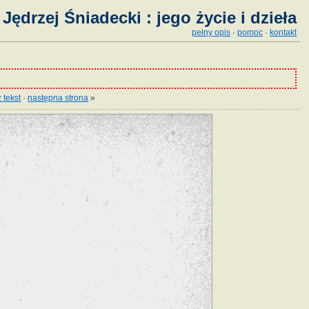
Jędrzej Śniadecki : jego życie i dzieła
pełny opis
·
pomoc
·
kontakt
 tekst
·
następna strona
»