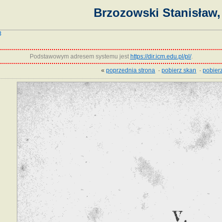
Brzozowski Stanisław, 
3
Podstawowym adresem systemu jest
https://dir.icm.edu.pl/pl/
.
«
poprzednia strona
·
pobierz skan
·
pobierz