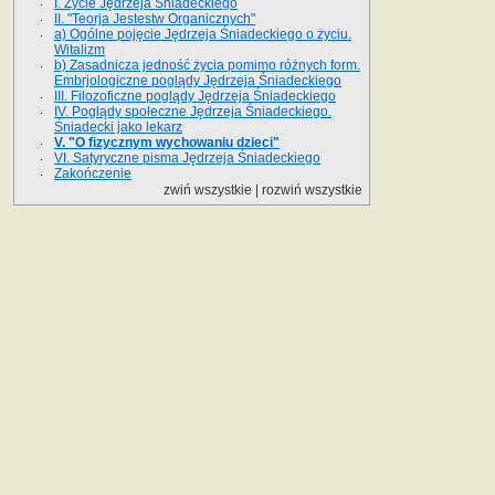
I. Życie Jędrzeja Śniadeckiego
II. "Teorja Jestestw Organicznych"
a) Ogólne pojęcie Jędrzeja Śniadeckiego o życiu.
Witalizm
b) Zasadnicza jedność życia pomimo różnych form.
Embrjologiczne poglądy Jędrzeja Śniadeckiego
III. Filozoficzne poglądy Jędrzeja Śniadeckiego
IV. Poglądy społeczne Jędrzeja Śniadeckiego.
Śniadecki jako lekarz
V. "O fizycznym wychowaniu dzieci"
VI. Satyryczne pisma Jędrzeja Śniadeckiego
Zakończenie
zwiń wszystkie
|
rozwiń wszystkie