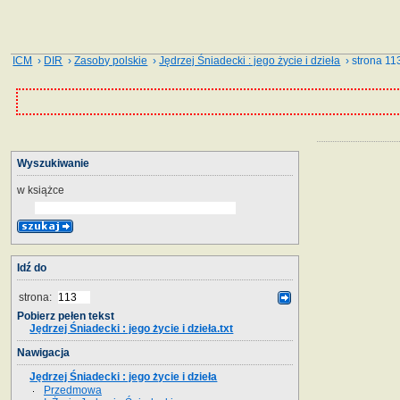
ICM
›
DIR
›
Zasoby polskie
›
Jędrzej Śniadecki : jego życie i dzieła
› strona 11
Wyszukiwanie
w książce
Idź do
strona:
Pobierz pełen tekst
Jędrzej Śniadecki : jego życie i dzieła.txt
Nawigacja
Jędrzej Śniadecki : jego życie i dzieła
Przedmowa