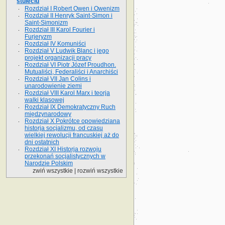
stuleciu
Rozdział I Robert Owen i Owenizm
Rozdział II Henryk Saint-Simon i
Saint-Simonizm
Rozdział III Karol Fourier i
Furjeryzm
Rozdział IV Komuniści
Rozdział V Ludwik Blanc i jego
projekt organizacji pracy
Rozdział VI Piotr Józef Proudhon.
Mutualiści, Federaliści i Anarchiści
Rozdział VII Jan Colins i
unarodowienie ziemi
Rozdział VIII Karol Marx i teorja
walki klasowej
Rozdział IX Demokratyczny Ruch
międzynarodowy
Rozdział X Pokrótce opowiedziana
historja socjalizmu, od czasu
wielkiej rewolucji francuskiej aż do
dni ostatnich
Rozdział XI Historja rozwoju
przekonań socjalistycznych w
Narodzie Polskim
zwiń wszystkie
|
rozwiń wszystkie