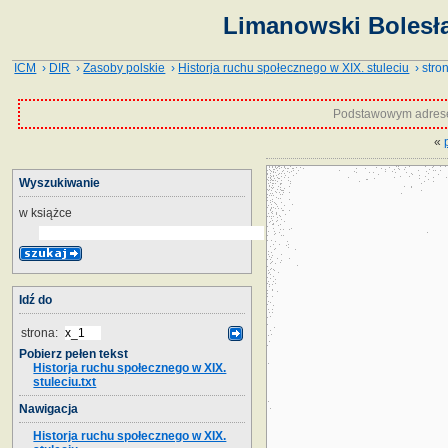
Limanowski Bolesła
ICM
›
DIR
›
Zasoby polskie
›
Historja ruchu społecznego w XIX. stuleciu
› stro
Podstawowym adrese
«
Wyszukiwanie
w książce
Idź do
strona:
Pobierz pełen tekst
Historja ruchu społecznego w XIX.
stuleciu.txt
Nawigacja
Historja ruchu społecznego w XIX.