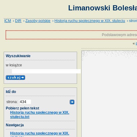
Limanowski Bolesła
ICM
›
DIR
›
Zasoby polskie
›
Historja ruchu społecznego w XIX. stuleciu
› stro
Podstawowym adrese
«
Wyszukiwanie
w książce
Idź do
strona:
Pobierz pełen tekst
Historja ruchu społecznego w XIX.
stuleciu.txt
Nawigacja
Historja ruchu społecznego w XIX.