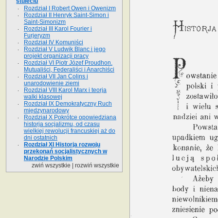
stuleciu
Rozdział I Robert Owen i Owenizm
Rozdział II Henryk Saint-Simon i
Saint-Simonizm
Rozdział III Karol Fourier i
Furjeryzm
Rozdział IV Komuniści
Rozdział V Ludwik Blanc i jego
projekt organizacji pracy
Rozdział VI Piotr Józef Proudhon.
Mutualiści, Federaliści i Anarchiści
Rozdział VII Jan Colins i
unarodowienie ziemi
Rozdział VIII Karol Marx i teorja
walki klasowej
Rozdział IX Demokratyczny Ruch
międzynarodowy
Rozdział X Pokrótce opowiedziana
historja socjalizmu, od czasu
wielkiej rewolucji francuskiej aż do
dni ostatnich
Rozdział XI Historja rozwoju
przekonań socjalistycznych w
Narodzie Polskim
zwiń wszystkie
|
rozwiń wszystkie