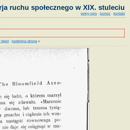
ja ruchu społecznego w XIX. stuleciu
pełny opis
·
pomoc
·
kontakt
 tekst
·
następna strona
»