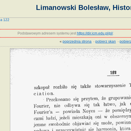
Limanowski Bolesław, Histor
na 122
Podstawowym adresem systemu jest
https://dir.icm.edu.pl/pl/
.
«
poprzednia strona
·
pobierz skan
·
pobierz