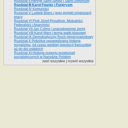
Rozdział II Henryk Saint-Simon i Saint-Simonizm
Rozdział III Karol Fourier i Furjeryzm
Rozdział IV Komuniści
Rozdział V Ludwik Blanc i jego projekt organizacji
pracy
Rozdział VI Piotr Józef Proudhon. Mutualiści,
Federaliści i Anarchiści
Rozdział VII Jan Colins i unarodowienie ziemi
Rozdział VIII Karol Marx i teorja walki klasowej
Rozdział IX Demokratyczny Ruch międzynarodowy
Rozdział X Pokrótce opowiedziana historja
socjalizmu, od czasu wielkiej rewolucji francuskiej
aż do dni ostatnich
Rozdział XI Historja rozwoju przekonań
socjalistycznych w Narodzie Polskim
zwiń wszystkie
|
rozwiń wszystkie