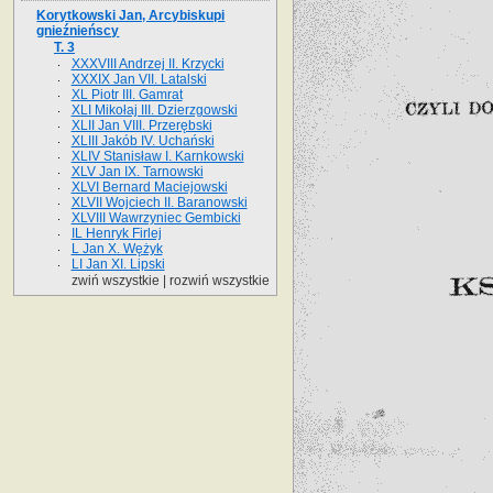
Korytkowski Jan, Arcybiskupi
gnieźnieńscy
T. 3
XXXVIII Andrzej II. Krzycki
XXXIX Jan VII. Latalski
XL Piotr III. Gamrat
XLI Mikołaj III. Dzierzgowski
XLII Jan VIII. Przerębski
XLIII Jakób IV. Uchański
XLIV Stanisław I. Karnkowski
XLV Jan IX. Tarnowski
XLVI Bernard Maciejowski
XLVII Wojciech II. Baranowski
XLVIII Wawrzyniec Gembicki
IL Henryk Firlej
L Jan X. Wężyk
LI Jan XI. Lipski
zwiń wszystkie
|
rozwiń wszystkie