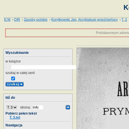
K
ICM
›
DIR
›
Zasoby polskie
›
Korytkowski Jan, Arcybiskupi gnieźnieńscy
›
T. 3
›
Podstawowym adrese
Wyszukiwanie
w książce
szukaj w całej serii
Idź do
strona:
Pobierz pełen tekst
T. 3.txt
Nawigacja