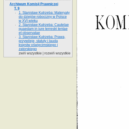
Archiwum Komisji Prawniczej
T. 9
1. Stanisław Kutrzeba: Materyały
do dziejów robocizny w Polsce
w XVI wieku
2. Stanisław Kutrzeba: Cautelae
quaedam in iure terrestri tentae
et observatae
3. Stanisław Kutrzeba: Prawa,
przywileje, statuty i lauda
księstw oświęcimskiego i
zatorskiego
zwiń wszystkie
|
rozwiń wszystkie