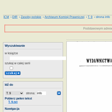
ICM
›
DIR
›
Zasoby polskie
›
Archiwum Komisji Prawniczej
›
T. 9
› strona info
Podstawowym adrese
Wyszukiwanie
w książce
szukaj w całej serii
Idź do
strona:
Pobierz pełen tekst
T. 9.txt
Nawigacja