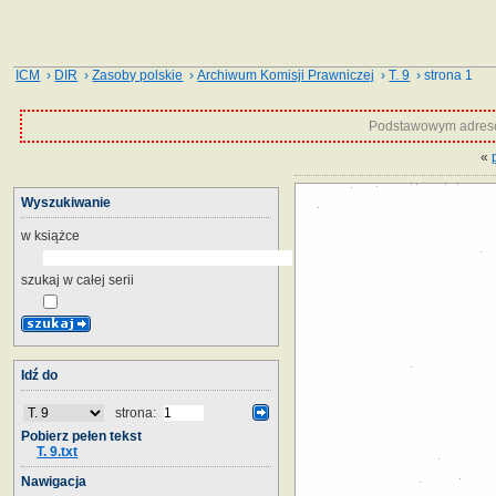
ICM
›
DIR
›
Zasoby polskie
›
Archiwum Komisji Prawniczej
›
T. 9
› strona 1
Podstawowym adrese
«
Wyszukiwanie
w książce
szukaj w całej serii
Idź do
strona:
Pobierz pełen tekst
T. 9.txt
Nawigacja