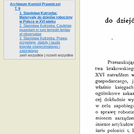
Archiwum Komisji Prawniczej
T. 9
1. Stanisław Kutrzeba:
Materyały do dziejów robocizny
w Polsce w XVI wieku
2. Stanisław Kutrzeba: Cautelae
quaedam in iure terrestri tentae
et observatae
3. Stanisław Kutrzeba: Prawa,
przywileje, statuty i lauda
księstw oświęcimskiego i
zatorskiego
zwiń wszystkie
|
rozwiń wszystkie