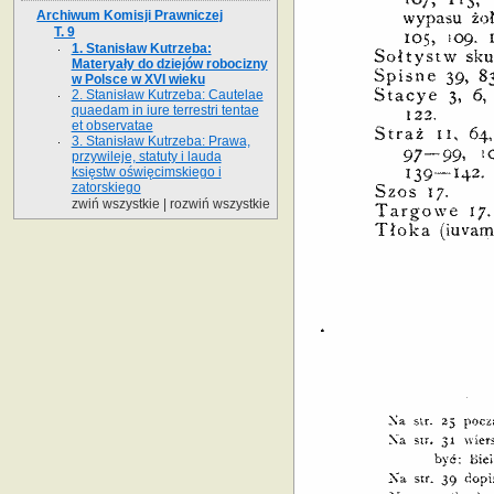
Archiwum Komisji Prawniczej
T. 9
1. Stanisław Kutrzeba:
Materyały do dziejów robocizny
w Polsce w XVI wieku
2. Stanisław Kutrzeba: Cautelae
quaedam in iure terrestri tentae
et observatae
3. Stanisław Kutrzeba: Prawa,
przywileje, statuty i lauda
księstw oświęcimskiego i
zatorskiego
zwiń wszystkie
|
rozwiń wszystkie