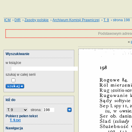
ICM
›
DIR
›
Zasoby polskie
›
Archiwum Komisji Prawniczej
›
T. 9
› strona 198
Podstawowym adrese
«
Wyszukiwanie
w książce
szukaj w całej serii
Idź do
strona:
Pobierz pełen tekst
T. 9.txt
Nawigacja