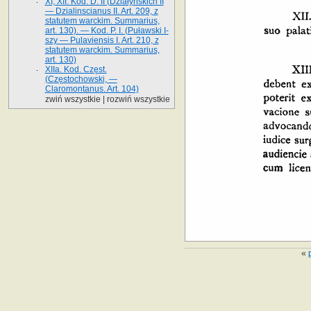
XI, XII. Kod. D. II (Działyńskich II
— Dzialinscianus II. Art. 209, z
statutem warckim. Summarius,
art. 130). — Kod. P. I. (Puławski I-
szy — Pulaviensis I. Art. 210, z
statutem warckim. Summarius,
art. 130)
XIIa. Kod. Częst.
(Częstochowski, —
Claromontanus. Art. 104)
zwiń wszystkie
|
rozwiń wszystkie
«