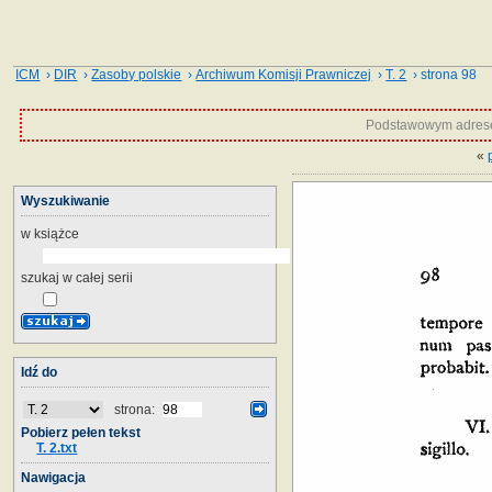
ICM
›
DIR
›
Zasoby polskie
›
Archiwum Komisji Prawniczej
›
T. 2
› strona 98
Podstawowym adrese
«
Wyszukiwanie
w książce
szukaj w całej serii
Idź do
strona:
Pobierz pełen tekst
T. 2.txt
Nawigacja