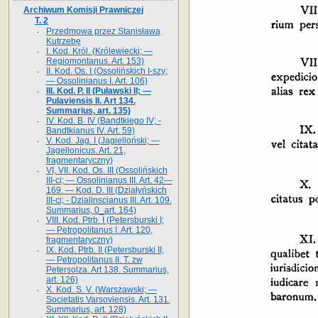
Archiwum Komisji Prawniczej
T. 2
Przedmowa przez Stanisława
Kutrzebę
I. Kod. Król. (Królewiecki; —
Regiomontanus. Art. 153)
II. Kod. Os. I (Ossolińskich I-szy;
— Ossolinianus I. Art. 106)
III. Kod. P. II (Puławski II; —
Pulaviensis II. Art 134.
Summarius, art. 135)
IV. Kod. B. IV (Bandtkiego IV; -
Bandtkianus IV. Art. 59)
V. Kod. Jag. I (Jagielloński; —
Jagellonicus. Art. 21,
fragmentaryczny)
VI, VII. Kod. Os. III (Ossolińskich
III-ci; — Ossolinianus III. Art. 42—
169. — Kod. D. III (Działyńskich
III-ci; - Dzialinscianus III. Art. 109.
Summarius, 0_art. 164)
VIII. Kod. Ptrb. I (Petersburski I;
— Petropolitanus I. Art. 120,
fragmentaryczny)
IX. Kod. Ptrb. II (Petersburski II,
— Petropolitanus II. T. zw
Petersolza. Art 138. Summarius,
art. 126)
X. Kod. S. V. (Warszawski; —
Societatis Varsoviensis. Art. 131.
Summarius, art. 128)