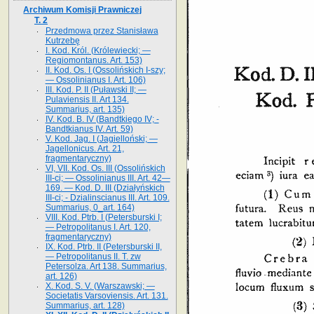
Archiwum Komisji Prawniczej
T. 2
Przedmowa przez Stanisława
Kutrzebę
I. Kod. Król. (Królewiecki; —
Regiomontanus. Art. 153)
II. Kod. Os. I (Ossolińskich I-szy;
— Ossolinianus I. Art. 106)
III. Kod. P. II (Puławski II; —
Pulaviensis II. Art 134.
Summarius, art. 135)
IV. Kod. B. IV (Bandtkiego IV; -
Bandtkianus IV. Art. 59)
V. Kod. Jag. I (Jagielloński; —
Jagellonicus. Art. 21,
fragmentaryczny)
VI, VII. Kod. Os. III (Ossolińskich
III-ci; — Ossolinianus III. Art. 42—
169. — Kod. D. III (Działyńskich
III-ci; - Dzialinscianus III. Art. 109.
Summarius, 0_art. 164)
VIII. Kod. Ptrb. I (Petersburski I;
— Petropolitanus I. Art. 120,
fragmentaryczny)
IX. Kod. Ptrb. II (Petersburski II,
— Petropolitanus II. T. zw
Petersolza. Art 138. Summarius,
art. 126)
X. Kod. S. V. (Warszawski; —
Societatis Varsoviensis. Art. 131.
Summarius, art. 128)