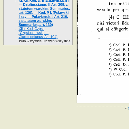
XI, XII. Kod. D. II (Działyńskich II
— Dzialinscianus II. Art. 209, z
statutem warckim. Summarius,
art. 130). — Kod. P. I. (Puławski
I-szy — Pulaviensis I. Art. 210,
z statutem warckim.
Summarius, art. 130)
XIIa. Kod. Częst.
(Częstochowski, —
Claromontanus. Art. 104)
zwiń wszystkie
|
rozwiń wszystkie
«