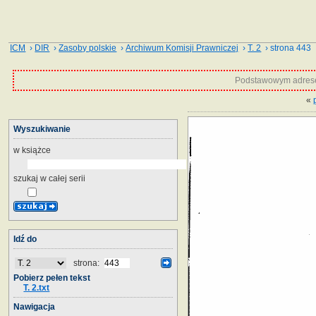
ICM
›
DIR
›
Zasoby polskie
›
Archiwum Komisji Prawniczej
›
T. 2
› strona 443
Podstawowym adrese
«
Wyszukiwanie
w książce
szukaj w całej serii
Idź do
strona:
Pobierz pełen tekst
T. 2.txt
Nawigacja