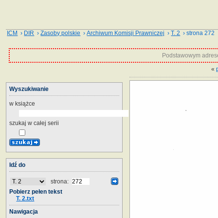
ICM
›
DIR
›
Zasoby polskie
›
Archiwum Komisji Prawniczej
›
T. 2
› strona 272
Podstawowym adrese
«
Wyszukiwanie
w książce
szukaj w całej serii
Idź do
strona:
Pobierz pełen tekst
T. 2.txt
Nawigacja