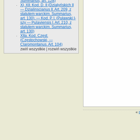
Summarius, art. 128)
XI, XII. Kod. D. II (Działyńskich II
— Dzialinscianus II. Art. 209, z
statutem warckim. Summarius,
art. 130). — Kod. P. I. (Puławski I-
szy — Pulaviensis I. Art. 210, z
statutem warckim. Summarius,
art. 130)
XIIa. Kod. Częst.
(Częstochowski, —
Claromontanus. Art. 104)
zwiń wszystkie
|
rozwiń wszystkie
«