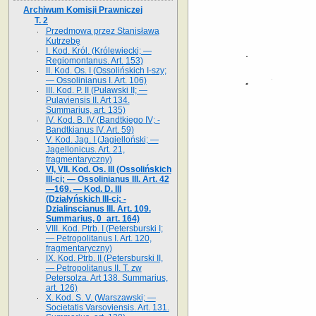
Archiwum Komisji Prawniczej
T. 2
Przedmowa przez Stanisława
Kutrzebę
I. Kod. Król. (Królewiecki; —
Regiomontanus. Art. 153)
II. Kod. Os. I (Ossolińskich I-szy;
— Ossolinianus I. Art. 106)
III. Kod. P. II (Puławski II; —
Pulaviensis II. Art 134.
Summarius, art. 135)
IV. Kod. B. IV (Bandtkiego IV; -
Bandtkianus IV. Art. 59)
V. Kod. Jag. I (Jagielloński; —
Jagellonicus. Art. 21,
fragmentaryczny)
VI, VII. Kod. Os. III (Ossolińskich
III-ci; — Ossolinianus III. Art. 42
—169. — Kod. D. III
(Działyńskich III-ci; -
Dzialinscianus III. Art. 109.
Summarius, 0_art. 164)
VIII. Kod. Ptrb. I (Petersburski I;
— Petropolitanus I. Art. 120,
fragmentaryczny)
IX. Kod. Ptrb. II (Petersburski II,
— Petropolitanus II. T. zw
Petersolza. Art 138. Summarius,
art. 126)
X. Kod. S. V. (Warszawski; —
Societatis Varsoviensis. Art. 131.