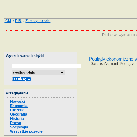
ICM
›
DIR
›
Zasoby polskie
Podstawowym adrese
Wyszukiwanie książki
Poglądy ekonomiczne w
Gargas Zygmunt, Poglądy e
Przeglądanie
Nowości
Ekonomia
Filozofia
Geografia
Historia
Prawo
Socjologia
Wszystkie pozycje