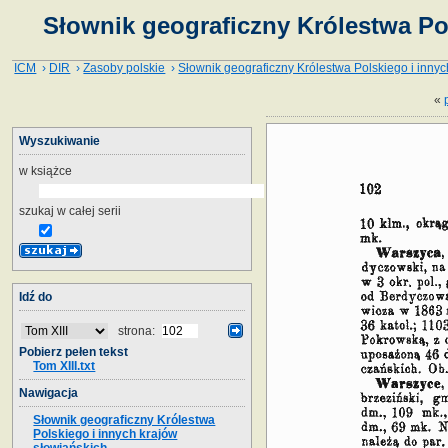
Słownik geograficzny Królestwa Pol
ICM
›
DIR
›
Zasoby polskie
›
Słownik geograficzny Królestwa Polskiego i innyc
«
Wyszukiwanie
w książce
szukaj w całej serii
Idź do
strona:
Pobierz pełen tekst
Tom XIII.txt
Nawigacja
Słownik geograficzny Królestwa
Polskiego i innych krajów
słowiańskich