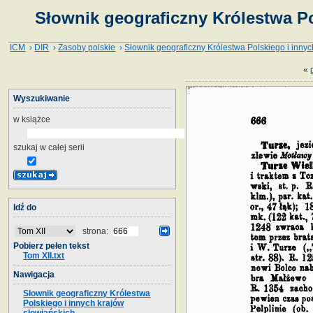
Słownik geograficzny Królestwa Po
ICM
›
DIR
›
Zasoby polskie
›
Słownik geograficzny Królestwa Polskiego i innyc
«
Wyszukiwanie
w książce
szukaj w całej serii
Idź do
strona:
Pobierz pełen tekst
Tom XII.txt
Nawigacja
Słownik geograficzny Królestwa
Polskiego i innych krajów
słowiańskich