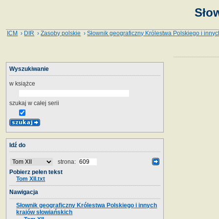
Słow
ICM
›
DIR
›
Zasoby polskie
›
Słownik geograficzny Królestwa Polskiego i innyc
Wyszukiwanie
w książce
szukaj w całej serii
Idź do
strona:
Pobierz pełen tekst
Tom XII.txt
Nawigacja
Słownik geograficzny Królestwa Polskiego i innych
krajów słowiańskich