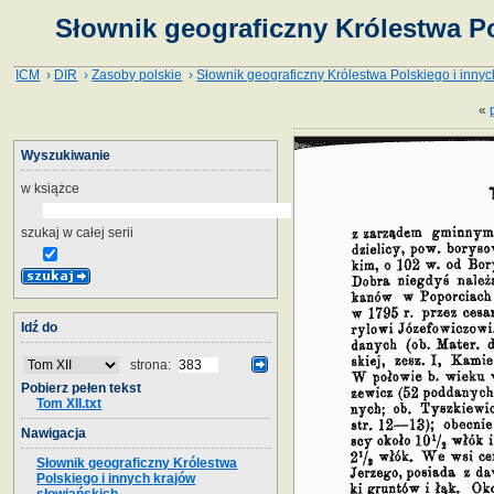
Słownik geograficzny Królestwa Po
ICM
›
DIR
›
Zasoby polskie
›
Słownik geograficzny Królestwa Polskiego i innyc
«
Wyszukiwanie
w książce
szukaj w całej serii
Idź do
strona:
Pobierz pełen tekst
Tom XII.txt
Nawigacja
Słownik geograficzny Królestwa
Polskiego i innych krajów
słowiańskich