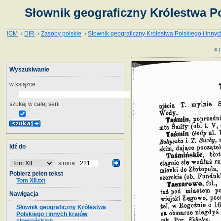
Słownik geograficzny Królestwa Po
ICM
›
DIR
›
Zasoby polskie
›
Słownik geograficzny Królestwa Polskiego i innyc
«
Wyszukiwanie
w książce
szukaj w całej serii
Idź do
strona:
Pobierz pełen tekst
Tom XII.txt
Nawigacja
Słownik geograficzny Królestwa
Polskiego i innych krajów
słowiańskich