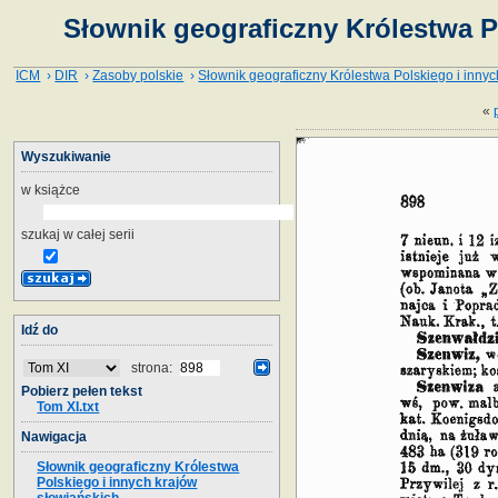
Słownik geograficzny Królestwa P
ICM
›
DIR
›
Zasoby polskie
›
Słownik geograficzny Królestwa Polskiego i innyc
«
Wyszukiwanie
w książce
szukaj w całej serii
Idź do
strona:
Pobierz pełen tekst
Tom XI.txt
Nawigacja
Słownik geograficzny Królestwa
Polskiego i innych krajów
słowiańskich