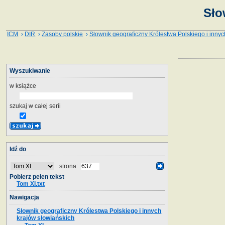
Sło
ICM
›
DIR
›
Zasoby polskie
›
Słownik geograficzny Królestwa Polskiego i innyc
Wyszukiwanie
w książce
szukaj w całej serii
Idź do
strona:
Pobierz pełen tekst
Tom XI.txt
Nawigacja
Słownik geograficzny Królestwa Polskiego i innych
krajów słowiańskich