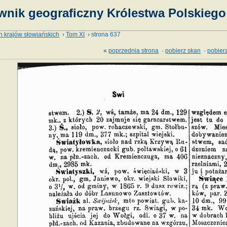
wnik geograficzny Królestwa Polskiego 
h krajów słowiańskich
›
Tom XI
› strona 637
«
poprzednia strona
·
pobierz skan
·
pobierz