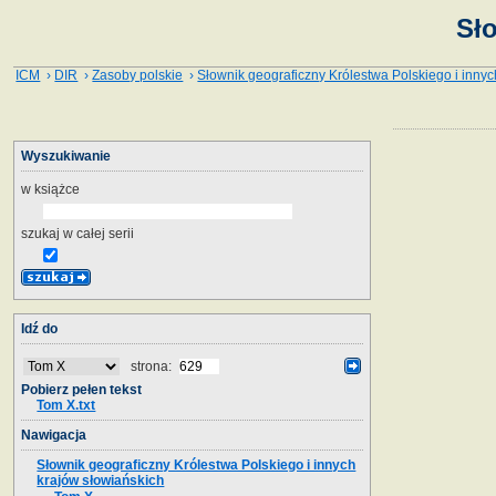
Sł
ICM
›
DIR
›
Zasoby polskie
›
Słownik geograficzny Królestwa Polskiego i innyc
Wyszukiwanie
w książce
szukaj w całej serii
Idź do
strona:
Pobierz pełen tekst
Tom X.txt
Nawigacja
Słownik geograficzny Królestwa Polskiego i innych
krajów słowiańskich