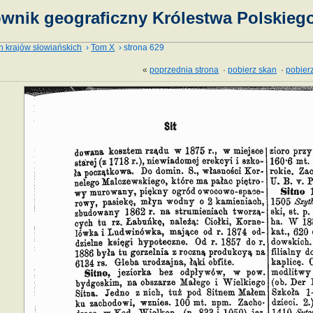
ownik geograficzny Królestwa Polskiego
h krajów słowiańskich
›
Tom X
› strona 629
«
poprzednia strona
·
pobierz skan
·
pobierz