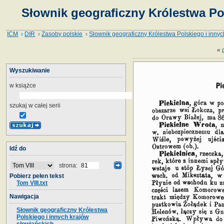
Słownik geograficzny Królestwa Pol
ICM
›
DIR
›
Zasoby polskie
›
Słownik geograficzny Królestwa Polskiego i innyc
«
Wyszukiwanie
w książce
szukaj w całej serii
Idź do
strona:
Pobierz pełen tekst
Tom VIII.txt
Nawigacja
Słownik geograficzny Królestwa
Polskiego i innych krajów
słowiańskich