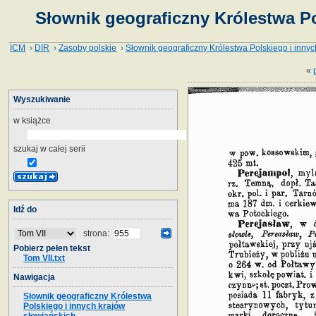
Słownik geograficzny Królestwa Po
ICM
›
DIR
›
Zasoby polskie
›
Słownik geograficzny Królestwa Polskiego i innyc
«
Wyszukiwanie
w książce
szukaj w całej serii
Idź do
strona:
Pobierz pełen tekst
Tom VII.txt
Nawigacja
Słownik geograficzny Królestwa
Polskiego i innych krajów
słowiańskich