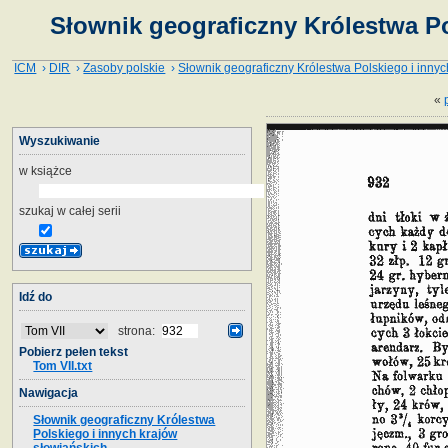
Słownik geograficzny Królestwa Po
ICM
›
DIR
›
Zasoby polskie
›
Słownik geograficzny Królestwa Polskiego i innyc
«
Wyszukiwanie
w książce
szukaj w całej serii
Idź do
strona:
Pobierz pełen tekst
Tom VII.txt
Nawigacja
Słownik geograficzny Królestwa
Polskiego i innych krajów
słowiańskich