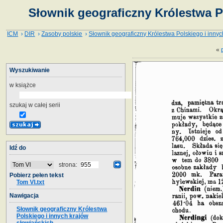
Słownik geograficzny Królestwa P
ICM
›
DIR
›
Zasoby polskie
›
Słownik geograficzny Królestwa Polskiego i innyc
«
Wyszukiwanie
w książce
szukaj w całej serii
Idź do
strona:
Pobierz pełen tekst
Tom VI.txt
Nawigacja
Słownik geograficzny Królestwa
Polskiego i innych krajów
słowiańskich