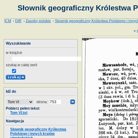
Słownik geograficzny Królestwa P
ICM
›
DIR
›
Zasoby polskie
›
Słownik geograficzny Królestwa Polskiego i innyc
«
Wyszukiwanie
w książce
szukaj w całej serii
Idź do
strona:
Pobierz pełen tekst
Tom VI.txt
Nawigacja
Słownik geograficzny Królestwa
Polskiego i innych krajów
słowiańskich