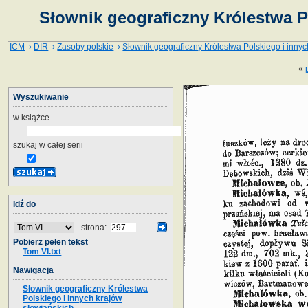
Słownik geograficzny Królestwa P
ICM
›
DIR
›
Zasoby polskie
›
Słownik geograficzny Królestwa Polskiego i innyc
«
Wyszukiwanie
w książce
szukaj w całej serii
Idź do
strona:
Pobierz pełen tekst
Tom VI.txt
Nawigacja
Słownik geograficzny Królestwa
Polskiego i innych krajów
słowiańskich