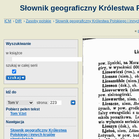
Słownik geograficzny Królestwa 
ICM
›
DIR
›
Zasoby polskie
›
Słownik geograficzny Królestwa Polskiego i innyc
«
Wyszukiwanie
w książce
szukaj w całej serii
Idź do
strona:
Pobierz pełen tekst
Tom V.txt
Nawigacja
Słownik geograficzny Królestwa
Polskiego i innych krajów
słowiańskich