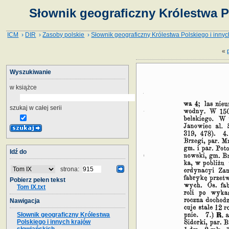
Słownik geograficzny Królestwa P
ICM
›
DIR
›
Zasoby polskie
›
Słownik geograficzny Królestwa Polskiego i innyc
«
Wyszukiwanie
w książce
szukaj w całej serii
Idź do
strona:
Pobierz pełen tekst
Tom IX.txt
Nawigacja
Słownik geograficzny Królestwa
Polskiego i innych krajów
słowiańskich