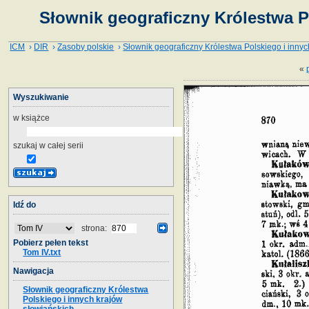
Słownik geograficzny Królestwa P
ICM
›
DIR
›
Zasoby polskie
›
Słownik geograficzny Królestwa Polskiego i innyc
«
Wyszukiwanie
w książce
szukaj w całej serii
Idź do
strona:
Pobierz pełen tekst
Tom IV.txt
Nawigacja
Słownik geograficzny Królestwa
Polskiego i innych krajów
słowiańskich