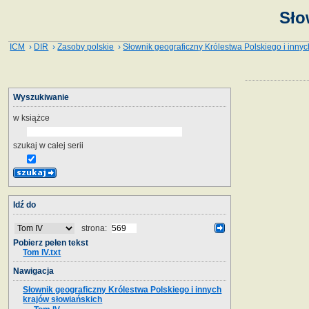
Sło
ICM
›
DIR
›
Zasoby polskie
›
Słownik geograficzny Królestwa Polskiego i innyc
Wyszukiwanie
w książce
szukaj w całej serii
Idź do
strona:
Pobierz pełen tekst
Tom IV.txt
Nawigacja
Słownik geograficzny Królestwa Polskiego i innych
krajów słowiańskich