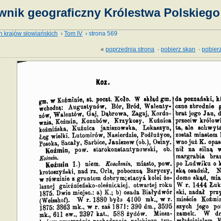
wnik geograficzny Królestwa Polskiego 
h krajów słowiańskich
›
Tom IV
› strona 569
«
poprzednia strona
·
pobierz skan
·
pobierz