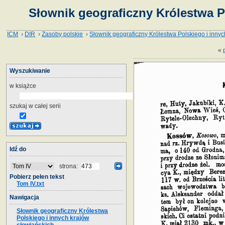
Słownik geograficzny Królestwa P
ICM
›
DIR
›
Zasoby polskie
›
Słownik geograficzny Królestwa Polskiego i innyc
«
Wyszukiwanie
w książce
szukaj w całej serii
Idź do
strona:
Pobierz pełen tekst
Tom IV.txt
Nawigacja
Słownik geograficzny Królestwa
Polskiego i innych krajów
słowiańskich