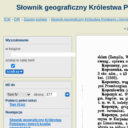
Słownik geograficzny Królestwa P
ICM
›
DIR
›
Zasoby polskie
›
Słownik geograficzny Królestwa Polskiego i innyc
«
Wyszukiwanie
w książce
szukaj w całej serii
Idź do
strona:
Pobierz pełen tekst
Tom IV.txt
Nawigacja
Słownik geograficzny Królestwa
Polskiego i innych krajów
słowiańskich