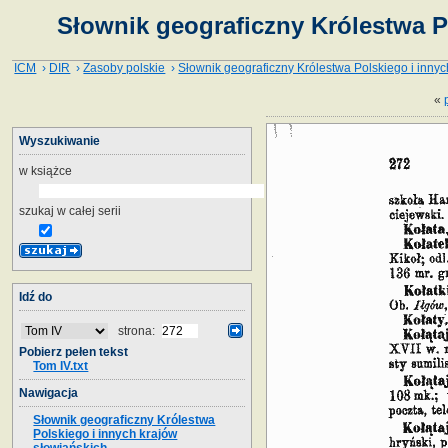
Słownik geograficzny Królestwa P
ICM
›
DIR
›
Zasoby polskie
›
Słownik geograficzny Królestwa Polskiego i innyc
«
Wyszukiwanie
w książce
szukaj w całej serii
Idź do
strona:
Pobierz pełen tekst
Tom IV.txt
Nawigacja
Słownik geograficzny Królestwa
Polskiego i innych krajów
słowiańskich