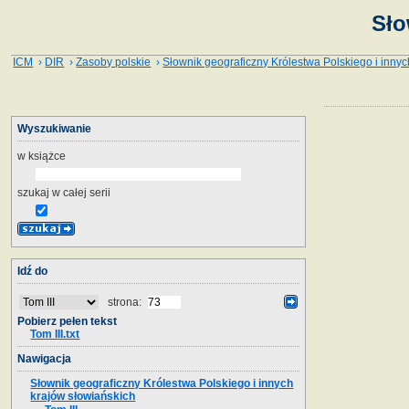
Sło
ICM
›
DIR
›
Zasoby polskie
›
Słownik geograficzny Królestwa Polskiego i innyc
Wyszukiwanie
w książce
szukaj w całej serii
Idź do
strona:
Pobierz pełen tekst
Tom III.txt
Nawigacja
Słownik geograficzny Królestwa Polskiego i innych
krajów słowiańskich