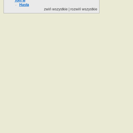
Tom III
Hasła
zwiń wszystkie
|
rozwiń wszystkie