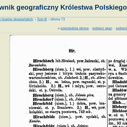
wnik geograficzny Królestwa Polskiego 
h krajów słowiańskich
›
Tom III
› strona 73
«
poprzednia strona
·
pobierz skan
·
pobierz