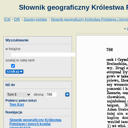
Słownik geograficzny Królestwa P
ICM
›
DIR
›
Zasoby polskie
›
Słownik geograficzny Królestwa Polskiego i innyc
«
Wyszukiwanie
w książce
szukaj w całej serii
Idź do
strona:
Pobierz pełen tekst
Tom II.txt
Nawigacja
Słownik geograficzny Królestwa
Polskiego i innych krajów
słowiańskich