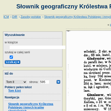
Słownik geograficzny Królestwa P
ICM
›
DIR
›
Zasoby polskie
›
Słownik geograficzny Królestwa Polskiego i innyc
«
Wyszukiwanie
w książce
szukaj w całej serii
Idź do
strona:
Pobierz pełen tekst
Tom II.txt
Nawigacja
Słownik geograficzny Królestwa
Polskiego i innych krajów
słowiańskich